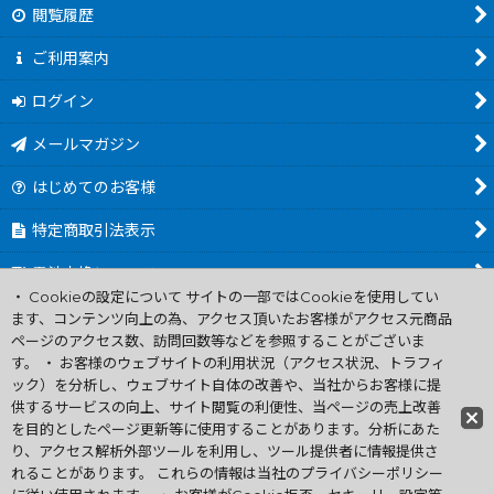
閲覧履歴
ご利用案内
ログイン
メールマガジン
はじめてのお客様
特定商取引法表示
電池交換について
・ Cookieの設定について サイトの一部ではCookieを使用してい
商品カテゴリ一覧
ます、コンテンツ向上の為、アクセス頂いたお客様がアクセス元商品
ページのアクセス数、訪問回数等などを参照することがございま
Worldwide Shipping Guide
す。 ・ お客様のウェブサイトの利用状況（アクセス状況、トラフィ
ック）を分析し、ウェブサイト自体の改善や、当社からお客様に提
供するサービスの向上、サイト閲覧の利便性、当ページの売上改善
ファミコン買取通販 中古 ディスクシステム 販売 ニンテンドウ64・
を目的としたページ更新等に使用することがあります。分析にあた
ゲーム買取 .電池交換
り、アクセス解析外部ツールを利用し、ツール提供者に情報提供さ
Copyright (C) 2007 ファミコン お宝王 All Rights
れることがあります。 これらの情報は当社のプライバシーポリシー
Reserved.