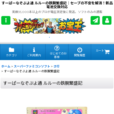
すーぱーなぞぷよ通 ルルーの鉄腕繁盛記｜セーブの不安を解消！新品
電池交換対応
実績35,000本以上のプロが電圧測定後に発送。ソフトのみの通販
.
カート
はじめてのお
カテゴリ
ご利用案内
閲覧履歴
客様
ホーム
>
スーパーファミコンソフト
>
さ行
>
すーぱーなぞぷよ通 ルルーの鉄腕繁盛記
すーぱーなぞぷよ通 ルルーの鉄腕繁盛記