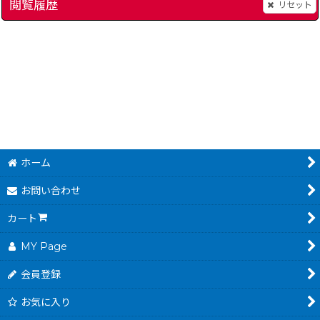
閲覧履歴
リセット
紺碧の艦隊
[
2880-deep-blue-fleet-snes
]
カリフォルニアゲームズ
980
～
円
(税込)
ホーム
お問い合わせ
カート
MY Page
会員登録
お気に入り