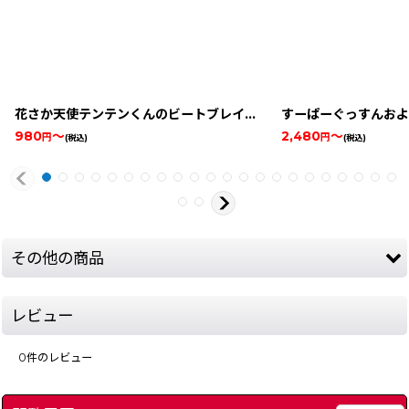
花さか天使テンテンくんのビートブレイカー
[
8699-tenten-kun
すーぱーぐっすんおよ
980
～
2,480
～
円
円
(税込)
(税込)
その他の商品
レビュー
0
件のレビュー