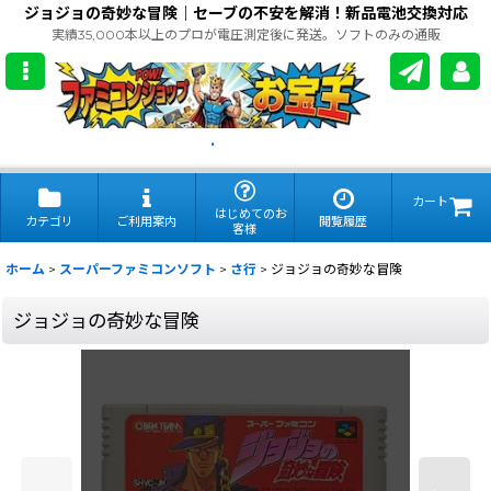
ジョジョの奇妙な冒険｜セーブの不安を解消！新品電池交換対応
実績35,000本以上のプロが電圧測定後に発送。ソフトのみの通販
.
カート
はじめてのお
カテゴリ
ご利用案内
閲覧履歴
客様
ホーム
>
スーパーファミコンソフト
>
さ行
>
ジョジョの奇妙な冒険
ジョジョの奇妙な冒険