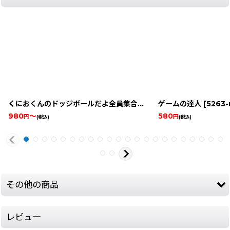
くにおくんのドッジボールだよ全員集合！
[
1484-kunio-kun-no
ゲームの達人
[
5263-m
980
～
580
円
円
(税込)
(税込)
その他の商品
レビュー