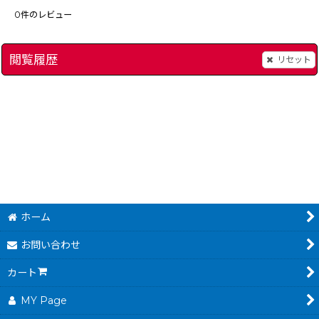
0
件のレビュー
閲覧履歴
リセット
大貝獣物語
]
[
1855-daikaijuu-monogata-snes
星のカービィ3
]
[
2529
1,980
～
1,280
～
円
円
(税込)
(税込)
ホーム
お問い合わせ
カート
MY Page