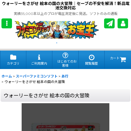
ウォーリーをさがせ 絵本の国の大冒険｜セーブの不安を解消！新品電
池交換対応
実績35,000本以上のプロが電圧測定後に発送。ソフトのみの通販
.
カート
はじめてのお
カテゴリ
ご利用案内
閲覧履歴
客様
ホーム
>
スーパーファミコンソフト
>
あ行
>
ウォーリーをさがせ 絵本の国の大冒険
ウォーリーをさがせ 絵本の国の大冒険