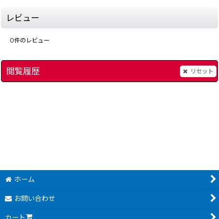
レビュー
0
件のレビュー
閲覧履歴
リセット
スーパーバックトゥザフューチャー2
]
[
1664-supa-back-to-the-f-snes
パチ夫くんスぺシャル
480
～
円
(税込)
ホーム
お問い合わせ
カート