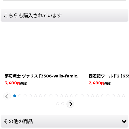
こちらも購入されています
夢幻戦士 ヴァリス
[
3506-valis-famicom
]
西遊記ワールド2
[
635-
3,480
2,480
円
円
(税込)
(税込)
その他の商品