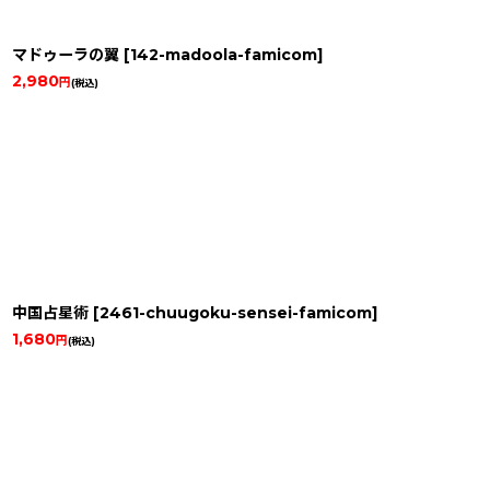
マドゥーラの翼
[
142-madoola-famicom
]
2,980
円
(税込)
中国占星術
[
2461-chuugoku-sensei-famicom
]
1,680
円
(税込)