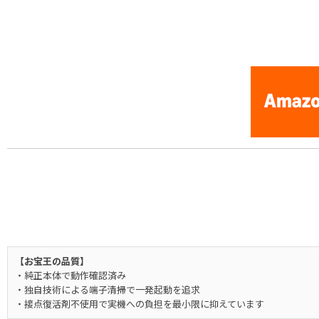
[Nintendo Famicom / NES] Splatterhouse : Wanpaku Graffiti (
【お宝王の品質】
・純正本体で動作確認済み
・独自技術による端子清掃で一発起動を追求
・接点復活剤不使用で実機への負担を最小限に抑えています