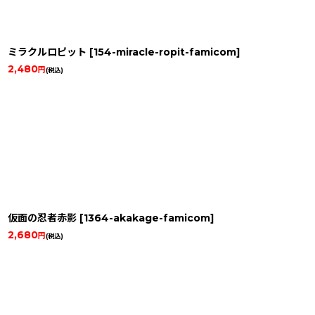
ミラクルロピット
[
154-miracle-ropit-famicom
]
2,480
円
(税込)
仮面の忍者赤影
[
1364-akakage-famicom
]
2,680
円
(税込)