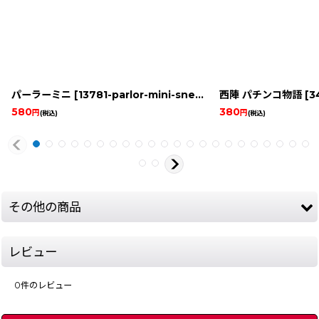
パーラーミニ
[
13781-parlor-mini-snes
]
西陣 パチンコ物語
[
349
580
380
円
円
(税込)
(税込)
その他の商品
レビュー
0
件のレビュー