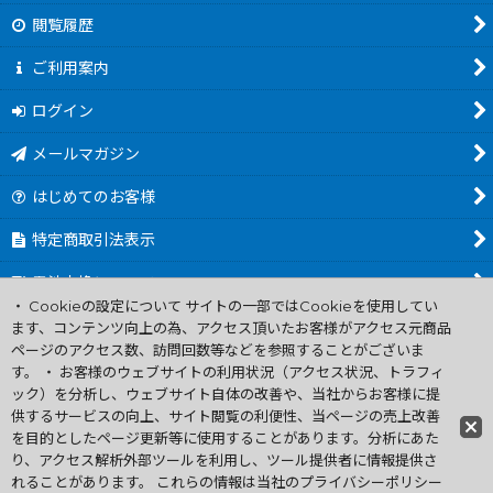
閲覧履歴
ご利用案内
ログイン
メールマガジン
はじめてのお客様
特定商取引法表示
電池交換について
・ Cookieの設定について サイトの一部ではCookieを使用してい
商品カテゴリ一覧
ます、コンテンツ向上の為、アクセス頂いたお客様がアクセス元商品
ページのアクセス数、訪問回数等などを参照することがございま
Worldwide Shipping Guide
す。 ・ お客様のウェブサイトの利用状況（アクセス状況、トラフィ
ック）を分析し、ウェブサイト自体の改善や、当社からお客様に提
供するサービスの向上、サイト閲覧の利便性、当ページの売上改善
ファミコン買取通販 中古 ディスクシステム 販売 ニンテンドウ64・
を目的としたページ更新等に使用することがあります。分析にあた
ゲーム買取 .電池交換
り、アクセス解析外部ツールを利用し、ツール提供者に情報提供さ
Copyright (C) 2007 ファミコン お宝王 All Rights
れることがあります。 これらの情報は当社のプライバシーポリシー