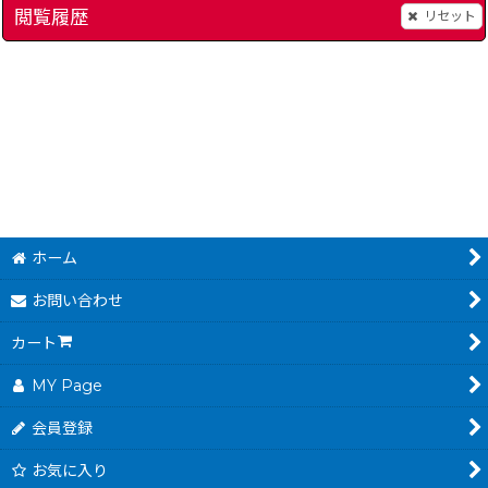
閲覧履歴
リセット
]
電池交換（ファミコン スーパーファミコン ゲームボーイ 64 アドバンス）
スーパーフォーメーシ
280
～
円
(税込)
500
円
(税込)
ホーム
お問い合わせ
カート
MY Page
会員登録
お気に入り