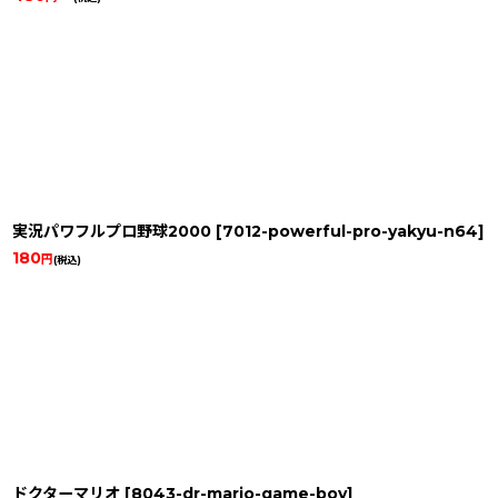
実況パワフルプロ野球2000
[
7012-powerful-pro-yakyu-n64
]
180
円
(税込)
ドクターマリオ
[
8043-dr-mario-game-boy
]