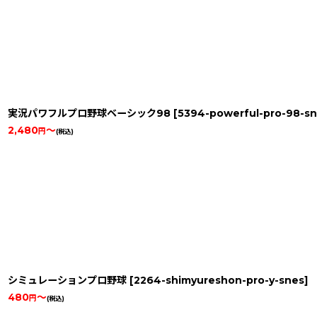
実況パワフルプロ野球ベーシック98
[
5394-powerful-pro-98-s
2,480
～
円
(税込)
シミュレーションプロ野球
[
2264-shimyureshon-pro-y-snes
]
480
～
円
(税込)