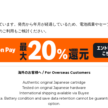
uu '96 Kaimakuban (Kaimaku Ver.) (Baseball)
ています。発売から年月が経過しているため、電池残量やセー
のご利用もご検討ください。
海外のお客様へ / For Overseas Customers
Authentic original Japanese cartridge
Tested on original Japanese hardware
International shipping available via Buyee
ata. Battery condition and save data retention cannot be guarant
option.