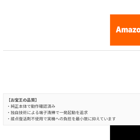
[Nintendo Super Famicom / SNES] Battle Tycoon : Flash Hid
【お宝王の品質】
・純正本体で動作確認済み
・独自技術による端子清掃で一発起動を追求
・接点復活剤不使用で実機への負担を最小限に抑えています