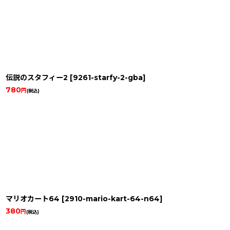
伝説のスタフィー2
[
9261-starfy-2-gba
]
780
円
(税込)
マリオカート64
[
2910-mario-kart-64-n64
]
380
円
(税込)