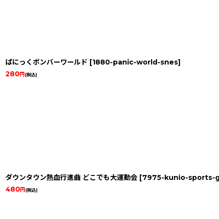
ぱにっくボンバーワールド
[
1880-panic-world-snes
]
280
円
(税込)
ダウンタウン熱血行進曲 どこでも大運動会
[
7975-kunio-sports-
480
円
(税込)