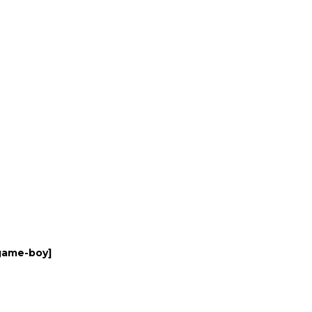
game-boy
]