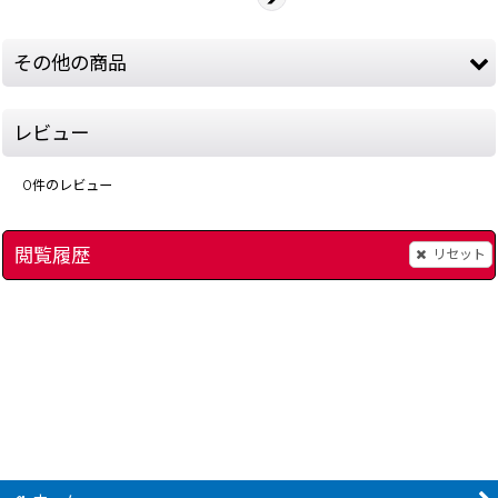
その他の商品
レビュー
0
件のレビュー
閲覧履歴
リセット
アスキーパッド
[
2510-ascii-pad-snes
]
スーパーホリコマンダ
2,980
円
(税込)