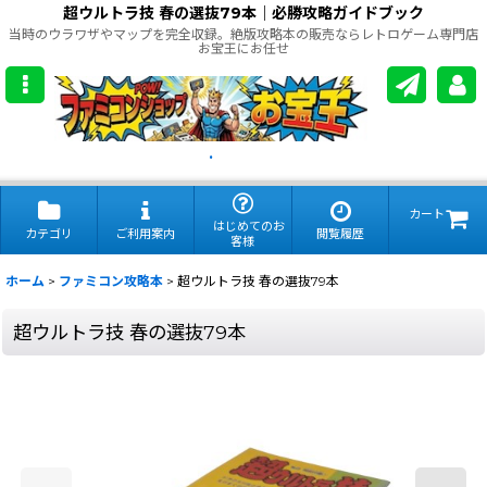
超ウルトラ技 春の選抜79本｜必勝攻略ガイドブック
当時のウラワザやマップを完全収録。絶版攻略本の販売ならレトロゲーム専門店
お宝王にお任せ
.
カート
はじめてのお
カテゴリ
ご利用案内
閲覧履歴
客様
ホーム
>
ファミコン攻略本
>
超ウルトラ技 春の選抜79本
超ウルトラ技 春の選抜79本