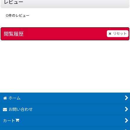
レビュー
0
件のレビュー
閲覧履歴
リセット
]
超ウルトラ技 '90・秋のスペシャルコレクション154
超ウルトラ技 決定版 
[
6733-90-1
1,480
1,680
円
円
(税込)
(税込)
ホーム
お問い合わせ
カート