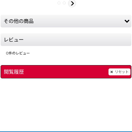
その他の商品
レビュー
0
件のレビュー
閲覧履歴
リセット
ディスクシステム本体
]
[
5510-disk-system-famicom
NEWファミコン本体
]
7,480
11,000
円
円
(税込)
(税込)