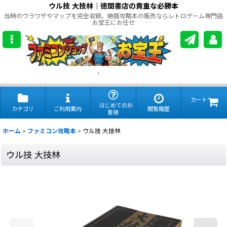
ウル技 大技林｜徳間書店の貴重な必勝本
当時のウラワザやマップを完全収録。絶版攻略本の販売ならレトロゲーム専門店
お宝王にお任せ
.
カート
はじめてのお
カテゴリ
ご利用案内
閲覧履歴
客様
ホーム
>
ファミコン攻略本
>
ウル技 大技林
ウル技 大技林