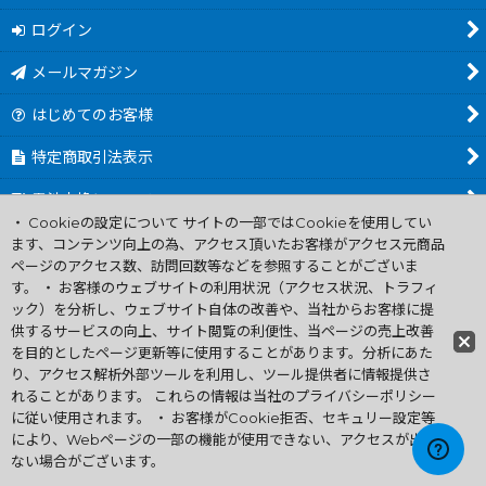
ログイン
メールマガジン
はじめてのお客様
特定商取引法表示
電池交換について
・ Cookieの設定について サイトの一部ではCookieを使用してい
商品カテゴリ一覧
ます、コンテンツ向上の為、アクセス頂いたお客様がアクセス元商品
ページのアクセス数、訪問回数等などを参照することがございま
Worldwide Shipping Guide
す。 ・ お客様のウェブサイトの利用状況（アクセス状況、トラフィ
ック）を分析し、ウェブサイト自体の改善や、当社からお客様に提
供するサービスの向上、サイト閲覧の利便性、当ページの売上改善
ファミコン買取通販 中古 ディスクシステム 販売 ニンテンドウ64・
を目的としたページ更新等に使用することがあります。分析にあた
ゲーム買取 .電池交換
り、アクセス解析外部ツールを利用し、ツール提供者に情報提供さ
Copyright (C) 2007 ファミコン お宝王 All Rights
れることがあります。 これらの情報は当社のプライバシーポリシー
Reserved.
に従い使用されます。 ・ お客様がCookie拒否、セキュリー設定等
許可無く当サイトの画像、文章、無断転載複製を禁ずる
により、Webページの一部の機能が使用できない、アクセスが出来
ない場合がございます。