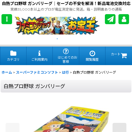
白熱プロ野球 ガンバリーグ｜セーブの不安を解消！新品電池交換対応
実績35,000本以上のプロが電圧測定後に発送。箱・説明書ありの通販
.
カート
はじめてのお
カテゴリ
ご利用案内
閲覧履歴
客様
ホーム
>
スーパーファミコンソフト
>
は行
>
白熱プロ野球 ガンバリーグ
白熱プロ野球 ガンバリーグ