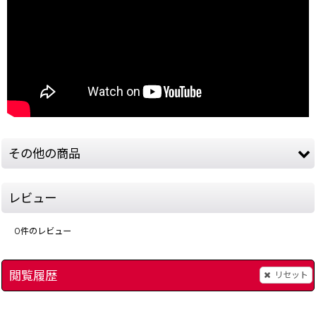
その他の商品
レビュー
0
件のレビュー
閲覧履歴
リセット
]
電池交換（ファミコン スーパーファミコン ゲームボーイ 64 アドバンス）
マリオペイント
[
15911-