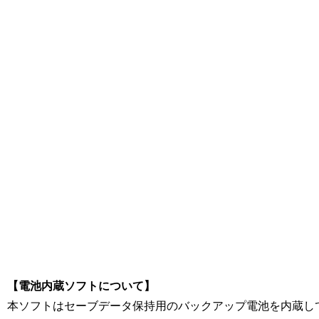
[Nintendo Super Famicom / SNES] ドラクエ ドラクエ3 ドラゴンクエスト3 D
Salvation
【電池内蔵ソフトについて】
本ソフトはセーブデータ保持用のバックアップ電池を内蔵し