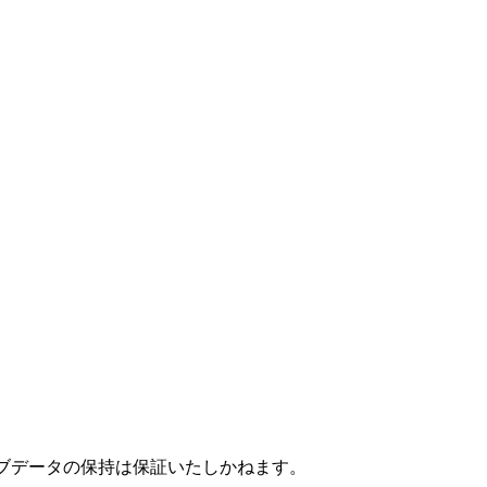
us into Legend...) / Dragon Warrior III : The Seeds of
ブデータの保持は保証いたしかねます。