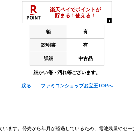
箱
有
説明書
有
詳細
中古品
細かい傷・汚れ等ございます。
戻る
ファミコンショップお宝王TOPへ
orakue / Dragon Quest 3 : Soshite Densetsu he... (And th
ています。発売から年月が経過しているため、電池残量やセー