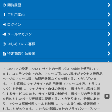
閲覧履歴
ご利用案内
ログイン
メールマガジン
はじめてのお客様
特定商取引法表示
電池交換について
・ Cookieの設定について サイトの一部ではCookieを使用してい
商品カテゴリ一覧
ます、コンテンツ向上の為、アクセス頂いたお客様がアクセス元商品
ページのアクセス数、訪問回数等などを参照することがございま
Worldwide Shipping Guide
す。 ・ お客様のウェブサイトの利用状況（アクセス状況、トラフィ
ック）を分析し、ウェブサイト自体の改善や、当社からお客様に提
供するサービスの向上、サイト閲覧の利便性、当ページの売上改善
ファミコン買取通販 中古 ディスクシステム 販売 ニンテンドウ64・
を目的としたページ更新等に使用することがあります。分析にあた
ゲーム買取 .電池交換
り、アクセス解析外部ツールを利用し、ツール提供者に情報提供さ
Copyright (C) 2007 ファミコン お宝王 All Rights
れることがあります。 これらの情報は当社のプライバシーポリシー