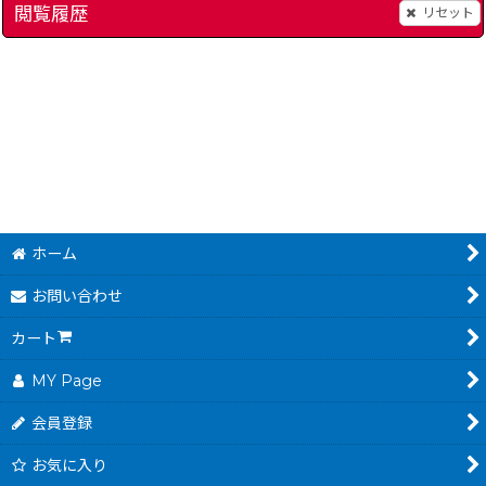
閲覧履歴
リセット
[
save2275
スーパーフォーメーションサッカー94 ワールドカップファイナルデータ
]
きんぎょ注意報! とび
380
～
4,680
円
円
(税込)
(税込)
ホーム
お問い合わせ
カート
MY Page
会員登録
お気に入り