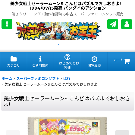
美少女戦士セーラームーンS こんどはパズルでおしおきよ!｜
1994/07/15発売 バンダイのアクション
端子クリーニング・動作確認済み中古スーパーファミコンソフト販売
.
カート
はじめてのお
カテゴリ
ご利用案内
閲覧履歴
客様
ホーム
>
スーパーファミコンソフト
>
は行
>
美少女戦士セーラームーンS こんどはパズルでおしおきよ!
美少女戦士セーラームーンS こんどはパズルでおしおき
よ!