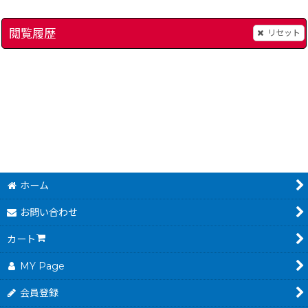
閲覧履歴
リセット
美少女戦士セーラームーン
[
1840-sailor-moon-snes
[
save2275
]
]
1,280
円
(税込)
ホーム
お問い合わせ
カート
MY Page
会員登録