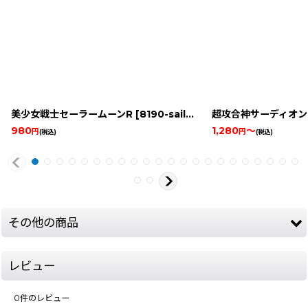
美少女戦士セーラームーンR
[
8190-sailor-moon-r-game-boy
超攻合神サーディオン
]
980
1,280
～
円
円
(税込)
(税込)
その他の商品
レビュー
0
件のレビュー