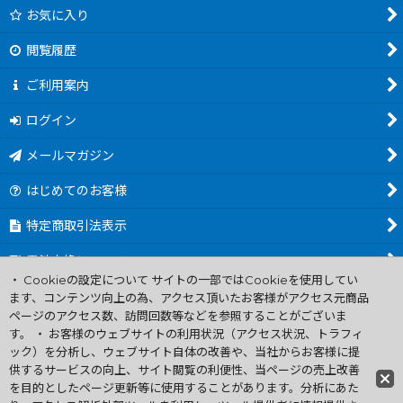
お気に入り
閲覧履歴
ご利用案内
ログイン
メールマガジン
はじめてのお客様
特定商取引法表示
電池交換について
・ Cookieの設定について サイトの一部ではCookieを使用してい
商品カテゴリ一覧
ます、コンテンツ向上の為、アクセス頂いたお客様がアクセス元商品
ページのアクセス数、訪問回数等などを参照することがございま
Worldwide Shipping Guide
す。 ・ お客様のウェブサイトの利用状況（アクセス状況、トラフィ
ック）を分析し、ウェブサイト自体の改善や、当社からお客様に提
供するサービスの向上、サイト閲覧の利便性、当ページの売上改善
ファミコン買取通販 中古 ディスクシステム 販売 ニンテンドウ64・
を目的としたページ更新等に使用することがあります。分析にあた
ゲーム買取 .電池交換