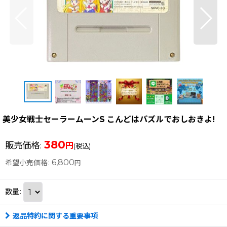
美少女戦士セーラームーンS こんどはパズルでおしおきよ!
380
販売価格
:
円
(税込)
6,800
希望小売価格
:
円
数量
:
返品特約に関する重要事項