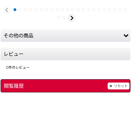
その他の商品
レビュー
0
件のレビュー
閲覧履歴
リセット
]
スターソルジャー
[
536-star-soldier-famicom
ヘクター’87
]
[
287-he
580
円
(税込)