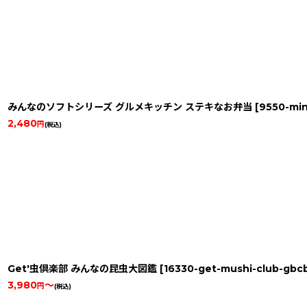
みんなのソフトシリーズ グルメキッチン ステキなお弁当
[
9550-min
2,480
円
(税込)
Get'虫倶楽部 みんなの昆虫大図鑑
[
16330-get-mushi-club-gbc
3,980
～
円
(税込)