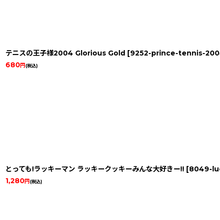
テニスの王子様2004 Glorious Gold
[
9252-prince-tennis-20
680
円
(税込)
とっても!ラッキーマン ラッキークッキーみんな大好きー!!
[
8049-l
1,280
円
(税込)