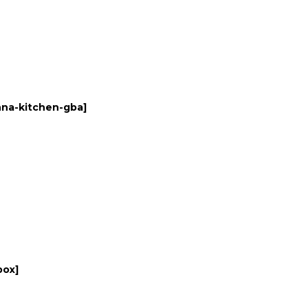
na-kitchen-gba
]
box
]