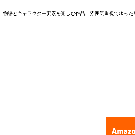
物語とキャラクター要素を楽しむ作品。雰囲気重視でゆった
[Nintendo Game Boy Advance Gameboy / GBA] ★