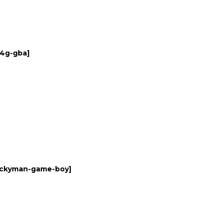
04g-gba
]
uckyman-game-boy
]