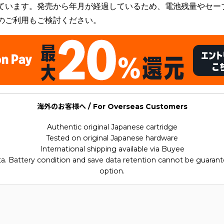
ています。発売から年月が経過しているため、電池残量やセー
のご利用もご検討ください。
海外のお客様へ / For Overseas Customers
Authentic original Japanese cartridge
Tested on original Japanese hardware
International shipping available via Buyee
ata. Battery condition and save data retention cannot be guarant
option.