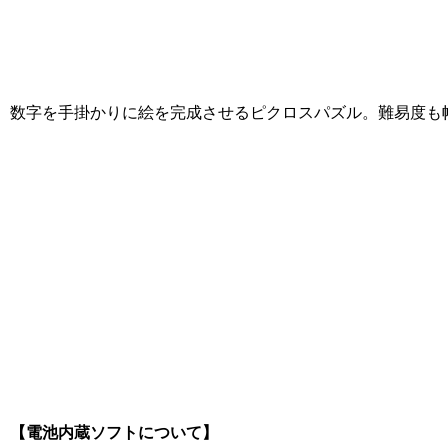
数字を手掛かりに絵を完成させるピクロスパズル。難易度も
[Nintendo Game Boy Gameboy / GB] Medarot : Kuwagata Vers
【電池内蔵ソフトについて】