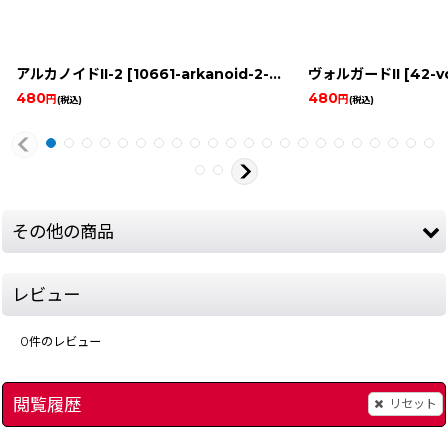
アルカノイドII-2
[
10661-arkanoid-2-2-famicom
ヴォルガードII
]
[
42-vo
480
480
円
円
(税込)
(税込)
その他の商品
レビュー
0
件のレビュー
閲覧履歴
リセット
]
電池交換（ファミコン スーパーファミコン ゲームボーイ 64 アドバンス）
リトルマーメイド
[
79-