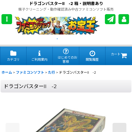
ドラゴンバスターII -2 箱・説明書あり
端子クリーニング・動作確認済み中古ファミコンソフト販売
.
カート
はじめてのお
カテゴリ
ご利用案内
閲覧履歴
客様
ホーム
>
ファミコンソフト
>
た行
>
ドラゴンバスターII -2
ドラゴンバスターII -2