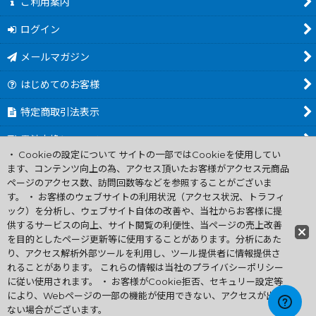
ご利用案内
ログイン
メールマガジン
はじめてのお客様
特定商取引法表示
電池交換について
・ Cookieの設定について サイトの一部ではCookieを使用してい
商品カテゴリ一覧
ます、コンテンツ向上の為、アクセス頂いたお客様がアクセス元商品
ページのアクセス数、訪問回数等などを参照することがございま
Worldwide Shipping Guide
す。 ・ お客様のウェブサイトの利用状況（アクセス状況、トラフィ
ック）を分析し、ウェブサイト自体の改善や、当社からお客様に提
供するサービスの向上、サイト閲覧の利便性、当ページの売上改善
ファミコン買取通販 中古 ディスクシステム 販売 ニンテンドウ64・
を目的としたページ更新等に使用することがあります。分析にあた
ゲーム買取 .電池交換
り、アクセス解析外部ツールを利用し、ツール提供者に情報提供さ
Copyright (C) 2007 ファミコン お宝王 All Rights
れることがあります。 これらの情報は当社のプライバシーポリシー
Reserved.
に従い使用されます。 ・ お客様がCookie拒否、セキュリー設定等
許可無く当サイトの画像、文章、無断転載複製を禁ずる
により、Webページの一部の機能が使用できない、アクセスが出来
ない場合がございます。