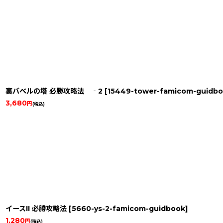
裏バベルの塔 必勝攻略法 ‐2
[
15449-tower-famicom-guidb
3,680
円
(税込)
イースII 必勝攻略法
[
5660-ys-2-famicom-guidbook
]
1,280
円
(税込)