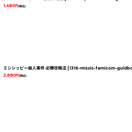
1,480
円
(税込)
ミシシッピー殺人事件 必勝攻略法
[
1316-missis-famicom-guidb
2,680
円
(税込)