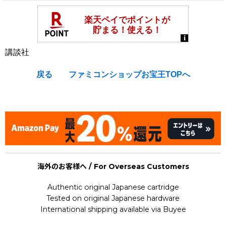
講談社
戻る
ファミコンショップお宝王TOPへ
[Nintendo Super Famicom / SNES : Strategy Guide Book] ★
海外のお客様へ / For Overseas Customers
Authentic original Japanese cartridge
Tested on original Japanese hardware
International shipping available via Buyee