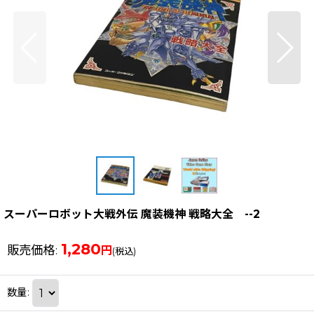
スーパーロボット大戦外伝 魔装機神 戦略大全 --2
1,280
販売価格
:
円
(税込)
数量
: