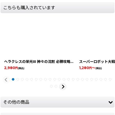
こちらも購入されています
ヘラクレスの栄光III 神々の沈黙 必勝攻略法
[
14517-heracle-sne
スーパーロボット大戦
2,980
1,280
～
円
円
(税込)
(税込)
その他の商品