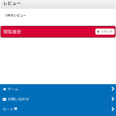
レビュー
0
件のレビュー
閲覧履歴
リセット
[
6519-mitkitom-snes-guidebook
いただきストリート2バイブル オフィシャルタクティクス
ロックマンX 完全制
]
[
6156-it
580
3,980
円
円
(税込)
(税込)
ホーム
お問い合わせ
カート