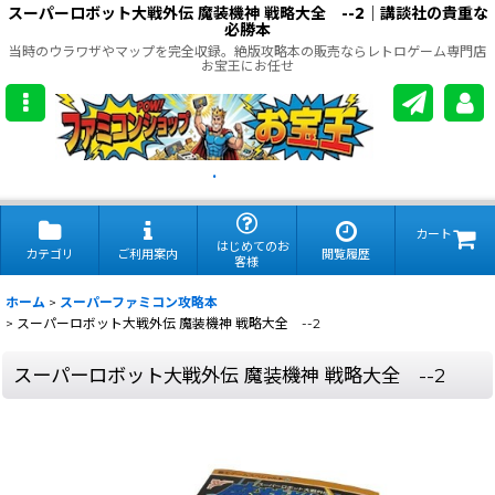
スーパーロボット大戦外伝 魔装機神 戦略大全 --2｜講談社の貴重な
必勝本
当時のウラワザやマップを完全収録。絶版攻略本の販売ならレトロゲーム専門店
お宝王にお任せ
.
カート
はじめてのお
カテゴリ
ご利用案内
閲覧履歴
客様
ホーム
>
スーパーファミコン攻略本
>
スーパーロボット大戦外伝 魔装機神 戦略大全 --2
スーパーロボット大戦外伝 魔装機神 戦略大全 --2