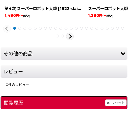
第4次 スーパーロボット大戦
[
1822-dai-4tsugi-super-r-snes
スーパーロボット大戦
]
1,480
～
1,280
～
円
円
(税込)
(税込)
その他の商品
レビュー
0
件のレビュー
閲覧履歴
リセット
スーパーロイヤルブラッド
[
1844-suparoiyaruburaddo-snes
[
save2275
]
スーパーロボット大戦E
]
1,280
～
円
(税込)