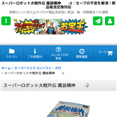
スーパーロボット大戦外伝 魔装機神 -2｜セーブの不安を解消！新
品電池交換対応
実績35,000本以上のプロが電圧測定後に発送。箱・説明書ありの通販
.
カート
はじめてのお
カテゴリ
ご利用案内
閲覧履歴
客様
ホーム
>
スーパーファミコンソフト
>
さ行
>
スーパーロボット大戦外伝 魔装機神 -2
スーパーロボット大戦外伝 魔装機神 -2