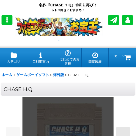
名作『CHASE H.Q』令和に再び！
レトロ好きにおすすめ！
.
カート
はじめてのお
カテゴリ
ご利用案内
閲覧履歴
客様
ホーム
>
ゲームボーイソフト
>
海外版
>
CHASE H.Q
CHASE H.Q