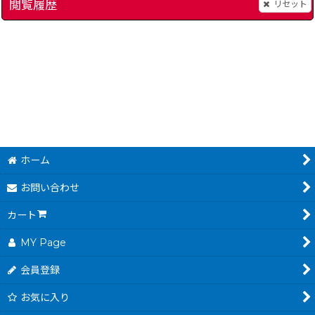
閲覧履歴
リセット
スーパーゲームボーイ
[
4093-super-game-boy-snes
]
ゲームボーイソフトケ
]
480
200
円
円
(税込)
(税込)
ホーム
お問い合わせ
カート
MY Page
会員登録
お気に入り