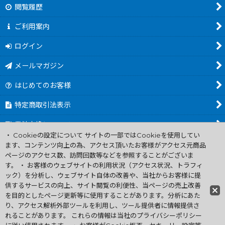
閲覧履歴
ご利用案内
ログイン
メールマガジン
はじめてのお客様
特定商取引法表示
電池交換について
・ Cookieの設定について サイトの一部ではCookieを使用してい
商品カテゴリ一覧
ます、コンテンツ向上の為、アクセス頂いたお客様がアクセス元商品
ページのアクセス数、訪問回数等などを参照することがございま
Worldwide Shipping Guide
す。 ・ お客様のウェブサイトの利用状況（アクセス状況、トラフィ
ック）を分析し、ウェブサイト自体の改善や、当社からお客様に提
供するサービスの向上、サイト閲覧の利便性、当ページの売上改善
ファミコン買取通販 中古 ディスクシステム 販売 ニンテンドウ64・
を目的としたページ更新等に使用することがあります。分析にあた
ゲーム買取 .電池交換
り、アクセス解析外部ツールを利用し、ツール提供者に情報提供さ
Copyright (C) 2007 ファミコン お宝王 All Rights
れることがあります。 これらの情報は当社のプライバシーポリシー
Reserved.