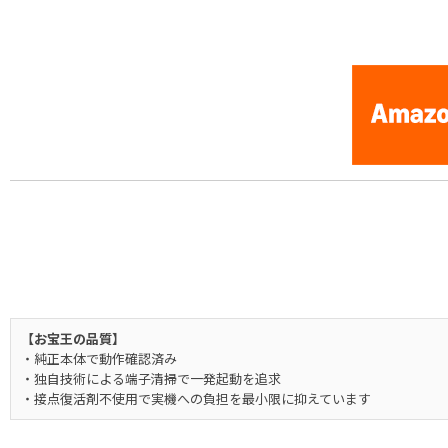
[Nintendo Famicom / NES] Hyper Sports
【お宝王の品質】
・純正本体で動作確認済み
・独自技術による端子清掃で一発起動を追求
・接点復活剤不使用で実機への負担を最小限に抑えています