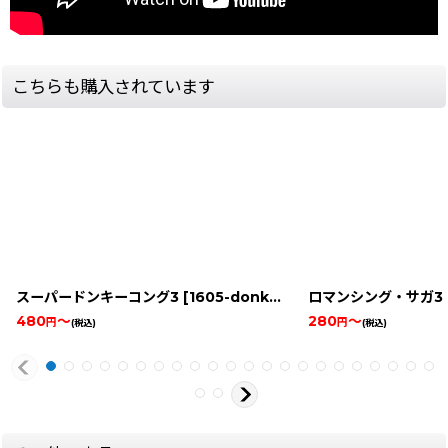
こちらも購入されています
スーパードンキーコング3
[
1605-donkey-kong-countr-snes
ロマンシング・サガ3
]
480
～
280
～
円
円
(税込)
(税込)