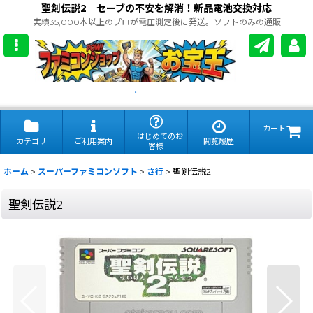
聖剣伝説2｜セーブの不安を解消！新品電池交換対応
実績35,000本以上のプロが電圧測定後に発送。ソフトのみの通販
.
カート
はじめてのお
カテゴリ
ご利用案内
閲覧履歴
客様
ホーム
>
スーパーファミコンソフト
>
さ行
>
聖剣伝説2
聖剣伝説2