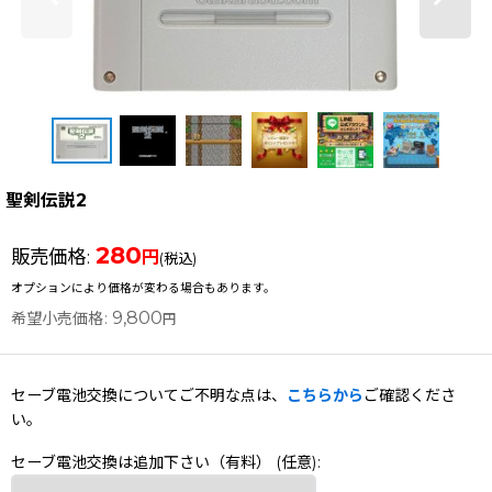
聖剣伝説2
280
販売価格
:
円
(税込)
オプションにより価格が変わる場合もあります。
9,800
希望小売価格
:
円
セーブ電池交換についてご不明な点は、
こちらから
ご確認くださ
い。
セーブ電池交換は追加下さい（有料）
(任意)
: