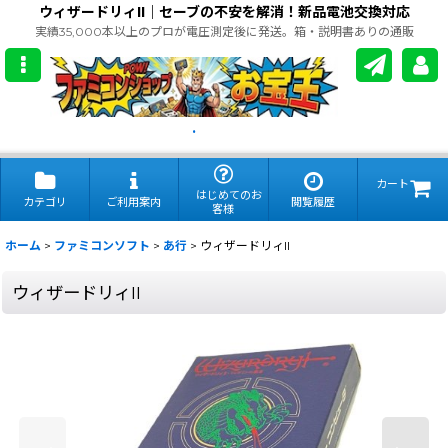
ウィザードリィII｜セーブの不安を解消！新品電池交換対応
実績35,000本以上のプロが電圧測定後に発送。箱・説明書ありの通販
.
カート
はじめてのお
カテゴリ
ご利用案内
閲覧履歴
客様
ホーム
>
ファミコンソフト
>
あ行
>
ウィザードリィII
ウィザードリィII