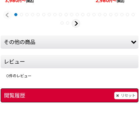
3,980
～
2,980
～
円
円
(税込)
(税込)
その他の商品
レビュー
0
件のレビュー
閲覧履歴
リセット
ウィザードリィIII
[
813-wizardry-3-famicom
]
WIZARDRY(ウィザ
]
1,980
～
円
(税込)