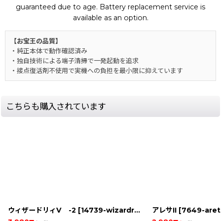
guaranteed due to age. Battery replacement service is
available as an option.
【お宝王の品質】
・純正本体で動作確認済み
・独自技術による端子清掃で一発起動を追求
・接点復活剤不使用で実機への負担を最小限に抑えています
こちらも購入されています
ウィザードリィV -2
[
14739-wizardry-5-2-snesbox
アレサII
[
7649-are
]