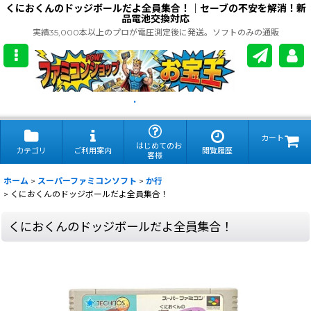
くにおくんのドッジボールだよ全員集合！｜セーブの不安を解消！新
品電池交換対応
実績35,000本以上のプロが電圧測定後に発送。ソフトのみの通販
.
カート
はじめてのお
カテゴリ
ご利用案内
閲覧履歴
客様
ホーム
>
スーパーファミコンソフト
>
か行
>
くにおくんのドッジボールだよ全員集合！
くにおくんのドッジボールだよ全員集合！