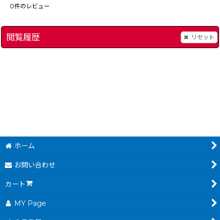
0
件のレビュー
閲覧履歴
リセット
初代熱血硬派くにおくん
]
[
2003-kunio-kun-snes
]
2,480
～
円
(税込)
500
円
(税込)
ホーム
お問い合わせ
カート
MY Page