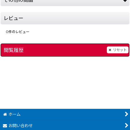
レビュー
0
件のレビュー
閲覧履歴
リセット
]
オクトパス
[
7268-octop-game-watchboxonly
超能力少年
]
[
12478-e
19,800
22,800
円
円
(税込)
(税込)
ホーム
お問い合わせ