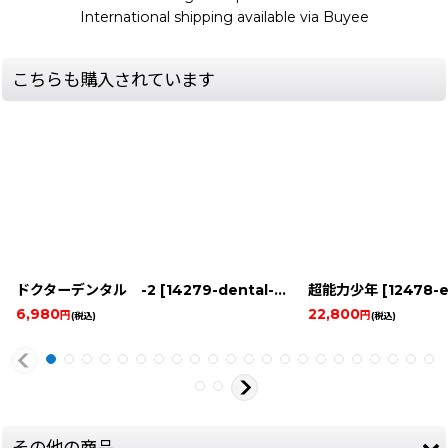
International shipping available via Buyee
こちらも購入されています
ドクターデンタル -2
[
14279-dental-game-watch
超能力少年
]
[
12478-e
6,980
22,800
円
円
(税込)
(税込)
その他の商品