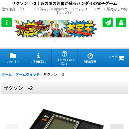
ザクソン -2｜あの頃の興奮が蘇るバンダイの電子ゲーム
動作確認・クリーニング済み。当時物のゲームウォッチ・LSIゲーム販売ならお宝
王にお任せ
.
カート
はじめてのお
カテゴリ
ご利用案内
閲覧履歴
客様
ホーム
>
ゲームウォッチ
>
ザクソン -2
ザクソン -2