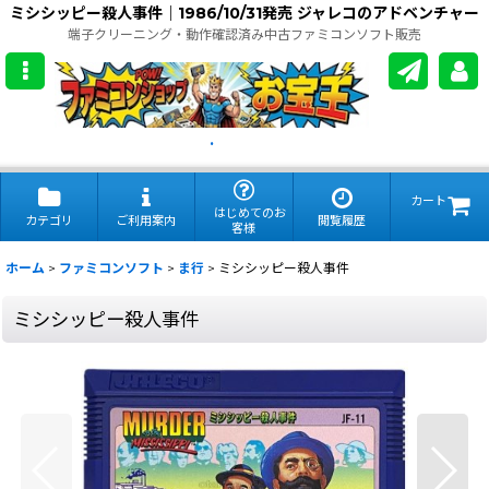
ミシシッピー殺人事件｜1986/10/31発売 ジャレコのアドベンチャー
端子クリーニング・動作確認済み中古ファミコンソフト販売
.
カート
はじめてのお
カテゴリ
ご利用案内
閲覧履歴
客様
ホーム
>
ファミコンソフト
>
ま行
>
ミシシッピー殺人事件
ミシシッピー殺人事件