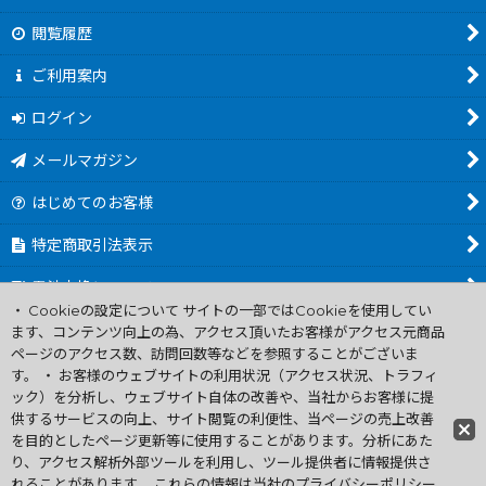
閲覧履歴
ご利用案内
ログイン
メールマガジン
はじめてのお客様
特定商取引法表示
電池交換について
・ Cookieの設定について サイトの一部ではCookieを使用してい
商品カテゴリ一覧
ます、コンテンツ向上の為、アクセス頂いたお客様がアクセス元商品
ページのアクセス数、訪問回数等などを参照することがございま
Worldwide Shipping Guide
す。 ・ お客様のウェブサイトの利用状況（アクセス状況、トラフィ
ック）を分析し、ウェブサイト自体の改善や、当社からお客様に提
供するサービスの向上、サイト閲覧の利便性、当ページの売上改善
ファミコン買取通販 中古 ディスクシステム 販売 ニンテンドウ64・
を目的としたページ更新等に使用することがあります。分析にあた
ゲーム買取 .電池交換
り、アクセス解析外部ツールを利用し、ツール提供者に情報提供さ
Copyright (C) 2007 ファミコン お宝王 All Rights
れることがあります。 これらの情報は当社のプライバシーポリシー