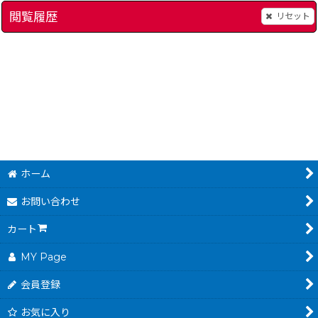
閲覧履歴
リセット
ドリームマスター
[
352-dream-master-famicom
]
谷川浩司の将棋指南III
]
480
～
円
(税込)
ホーム
お問い合わせ
カート
MY Page
会員登録
お気に入り