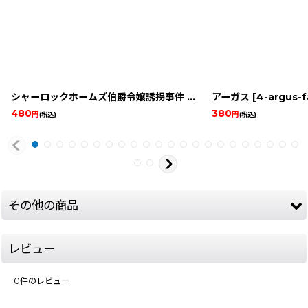
シャーロックホームズ伯爵令嬢誘拐事件
[
591-sherlock-holmes
アーガス
[
4-argus-
480
380
円
円
(税込)
(税込)
その他の商品
レビュー
0
件のレビュー