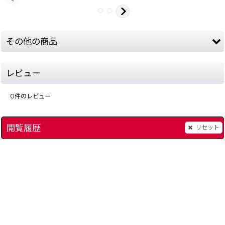
その他の商品
レビュー
0
件のレビュー
閲覧履歴
リセット
スーパーファミコン本体 -1
]
[
1268-console-snes
ロマンシング・サガ2
]
1,980
～
円
(税込)