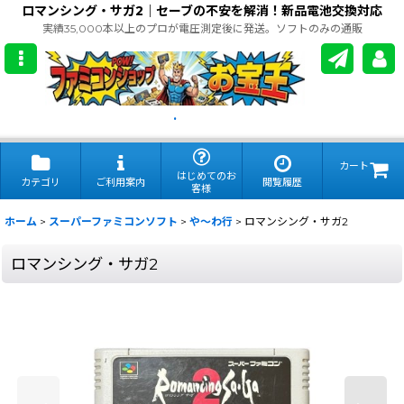
ロマンシング・サガ2｜セーブの不安を解消！新品電池交換対応
実績35,000本以上のプロが電圧測定後に発送。ソフトのみの通販
.
カート
はじめてのお
カテゴリ
ご利用案内
閲覧履歴
客様
ホーム
>
スーパーファミコンソフト
>
や〜わ行
>
ロマンシング・サガ2
ロマンシング・サガ2