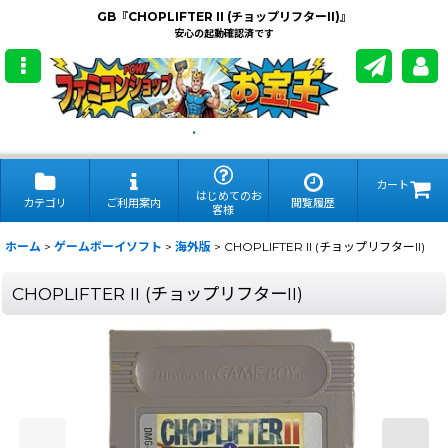
GB『CHOPLIFTER II (チョップリフターII)』
安心の起動確認済です
.
カート
はじめてのお
カテゴリ
ご利用案内
閲覧履歴
客様
ホーム
>
ゲームボーイソフト
>
海外版
>
CHOPLIFTER II (チョップリフターII)
CHOPLIFTER II (チョップリフターII)