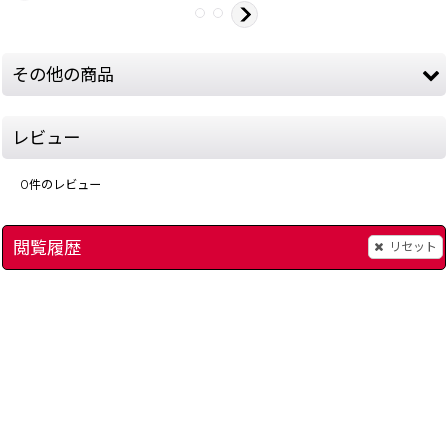
その他の商品
レビュー
0
件のレビュー
閲覧履歴
リセット
SDガンダム SD戦国伝 国盗り物語
]
[
7683-gundam-kunitor-game-boy
ジャンケンマン
[
7886-
180
2,480
円
円
(税込)
(税込)