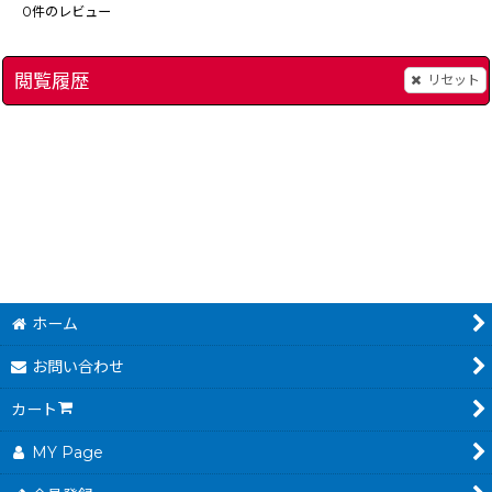
0
件のレビュー
閲覧履歴
リセット
ゴーストチェイサー 電精
]
[
2849-ghost-chaser-dense-snes
ウルティマVI（新品
]
12,800
～
円
(税込)
ホーム
お問い合わせ
カート
MY Page