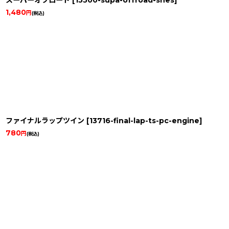
スーパーオフロード
[
15500-supa-offroad-snes
]
1,480
円
(税込)
ファイナルラップツイン
[
13716-final-lap-ts-pc-engine
]
780
円
(税込)