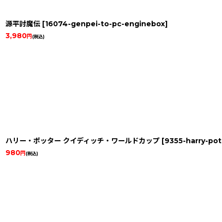
源平討魔伝
[
16074-genpei-to-pc-enginebox
]
3,980
円
(税込)
ハリー・ポッター クイディッチ・ワールドカップ
[
9355-harry-pot
980
円
(税込)