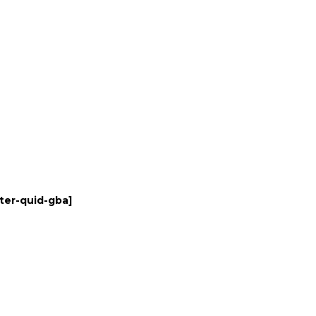
ter-quid-gba
]