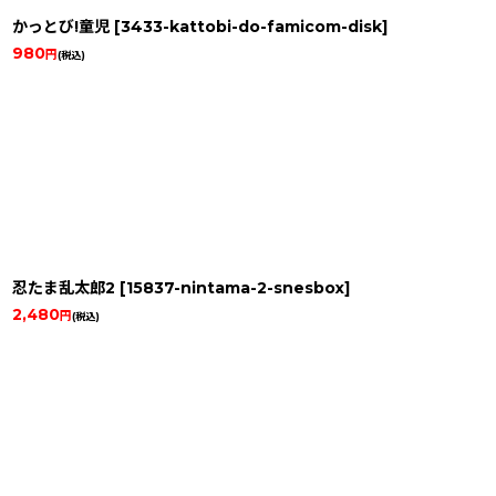
かっとび!童児
[
3433-kattobi-do-famicom-disk
]
980
円
(税込)
忍たま乱太郎2
[
15837-nintama-2-snesbox
]
2,480
円
(税込)