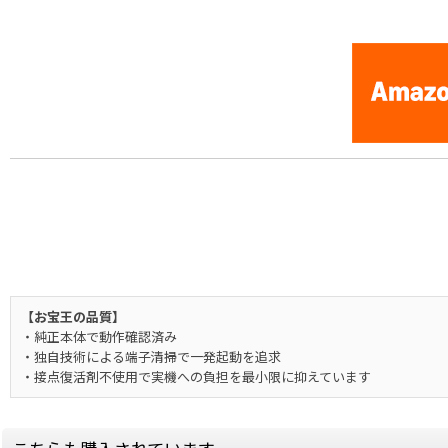
[Nintendo 64 / N64] Beetle Adventure Racing
【お宝王の品質】
・純正本体で動作確認済み
・独自技術による端子清掃で一発起動を追求
・接点復活剤不使用で実機への負担を最小限に抑えています