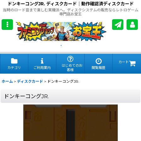
ドンキーコングJR. ディスクカード｜動作確認済ディスクカード
当時のロード音まで楽しむ実機派へ。ディスクシステムの販売ならレトロゲーム
専門店お宝王
.
カート
はじめてのお
カテゴリ
ご利用案内
閲覧履歴
客様
ホーム
>
ディスクカード
>
ドンキーコングJR.
ドンキーコングJR.