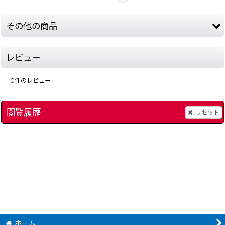
その他の商品
レビュー
0
件のレビュー
閲覧履歴
リセット
プロゴルファー猿 影のトーナメント
]
[
7343-pro-gol-famicom-diskbox
とびだせ大作戦
[
3059-
1,480
円
(税込)
ホーム