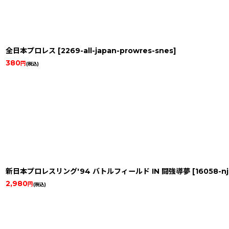
全日本プロレス
[
2269-all-japan-prowres-snes
]
380
円
(税込)
新日本プロレスリング'94 バトルフィールド IN 闘強導夢
[
16058-n
2,980
円
(税込)