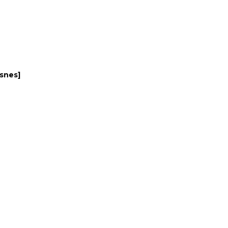
-snes
]