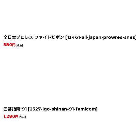
全日本プロレス ファイトだポン
[
13461-all-japan-prowres-snes
580
円
(税込)
囲碁指南'91
[
2327-igo-shinan-91-famicom
]
1,280
円
(税込)