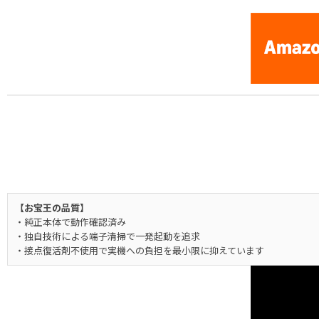
【お宝王の品質】
・純正本体で動作確認済み
・独自技術による端子清掃で一発起動を追求
・接点復活剤不使用で実機への負担を最小限に抑えています