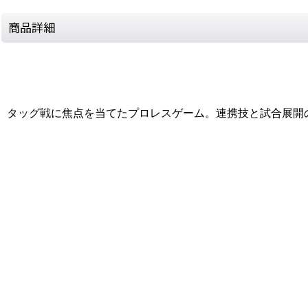
商品詳細
タッグ戦に焦点を当てたプロレスゲーム。連携技と試合展開
[Nintendo Super Famicom / SNES] Zen-Nippon Pro Wrestling 