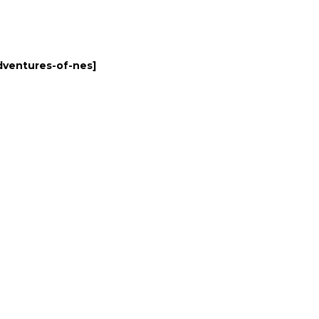
dventures-of-nes
]