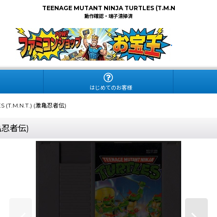
TEENAGE MUTANT NINJA TURTLES (T.M.N
動作確認・端子清掃済
.
はじめてのお客様
S (T.M.N.T.) (激亀忍者伝)
激亀忍者伝)