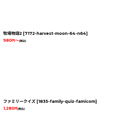
牧場物語2
[
7172-harvest-moon-64-n64
]
980
～
円
(税込)
ファミリークイズ
[
1835-family-quiz-famicom
]
1,280
円
(税込)