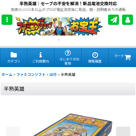
半熟英雄｜セーブの不安を解消！新品電池交換対応
実績35,000本以上のプロが電圧測定後に発送。箱・説明書ありの通販
.
カート
はじめてのお
カテゴリ
ご利用案内
閲覧履歴
客様
ホーム
>
ファミコンソフト
>
は行
>
半熟英雄
半熟英雄