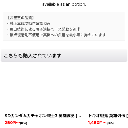
available as an option.
【お宝王の品質】
・純正本体で動作確認済み
・独自技術による端子清掃で一発起動を追求
・接点復活剤不使用で実機への負担を最小限に抑えています
こちらも購入されています
SDガンダムガチャポン戦士3 英雄戦記
[
53-sd-gundam-gachap
トキオ戦鬼 英雄列伝
[
280
～
1,480
～
円
円
(税込)
(税込)