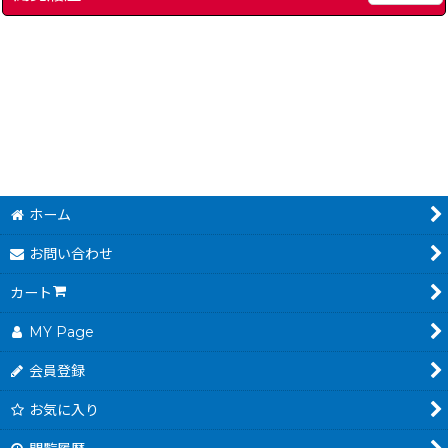
スーパーファミコンマガジンVol.1
]
[
13131-supafum-snes-guidebook
スーパーファミコンマガ
4,980
2,680
円
円
(税込)
(税込)
ホーム
お問い合わせ
カート
MY Page
会員登録
お気に入り