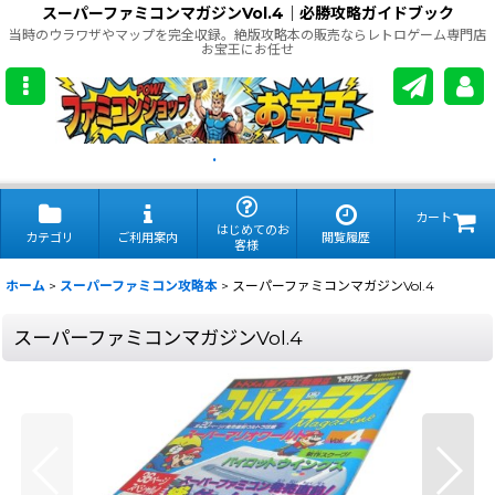
スーパーファミコンマガジンVol.4｜必勝攻略ガイドブック
当時のウラワザやマップを完全収録。絶版攻略本の販売ならレトロゲーム専門店
お宝王にお任せ
.
カート
はじめてのお
カテゴリ
ご利用案内
閲覧履歴
客様
ホーム
>
スーパーファミコン攻略本
>
スーパーファミコンマガジンVol.4
スーパーファミコンマガジンVol.4