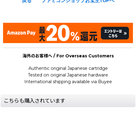
戻る
ファミコンショップお宝王TOPへ
[Nintendo Super Famicom / SNES : Strategy Guide Book] ★
海外のお客様へ / For Overseas Customers
Authentic original Japanese cartridge
Tested on original Japanese hardware
International shipping available via Buyee
こちらも購入されています