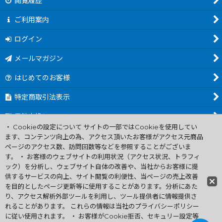
閲覧履歴
ご利用案内
ログイン
メールマガジン
はじめてのお客様
特定商取引法表示
電池交換について
・ Cookieの設定について サイトの一部ではCookieを使用してい
商品カテゴリ一覧
ます、コンテンツ向上の為、アクセス頂いたお客様がアクセス元商品
ページのアクセス数、訪問回数等などを参照することがございま
Worldwide Shipping Guide
す。 ・ お客様のウェブサイトの利用状況（アクセス状況、トラフィ
ック）を分析し、ウェブサイト自体の改善や、当社からお客様に提
供するサービスの向上、サイト閲覧の利便性、当ページの売上改善
ファミコン買取通販 中古 ディスクシステム 販売 ニンテンドウ64・
を目的としたページ更新等に使用することがあります。分析にあた
ゲーム買取 .電池交換
り、アクセス解析外部ツールを利用し、ツール提供者に情報提供さ
Copyright (C) 2007 ファミコン お宝王 All Rights
れることがあります。 これらの情報は当社のプライバシーポリシー
Reserved.
に従い使用されます。 ・ お客様がCookie拒否、セキュリー設定等