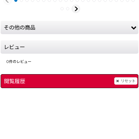
その他の商品
レビュー
0
件のレビュー
閲覧履歴
リセット
ホーガンズアレイ -2
[
15760-hogans-alle-famicombox
]
ハローキティのおはな
]
1,680
円
(税込)