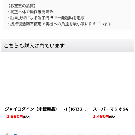
【お宝王の品質】
・純正本体で動作確認済み
・独自技術による端子清掃で一発起動を追求
・接点復活剤不使用で実機への負担を最小限に抑えています
こちらも購入されています
ジャイロダイン（未使用品） -1
[
16133-gyrodine-famicomboxnew
スーパーマリオ64 
12,880
3,480
円
円
(税込)
(税込)