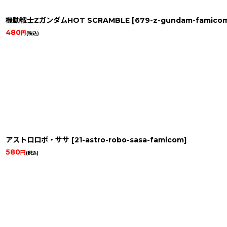
機動戦士ZガンダムHOT SCRAMBLE
[
679-z-gundam-famico
480
円
(税込)
アストロロボ・ササ
[
21-astro-robo-sasa-famicom
]
580
円
(税込)