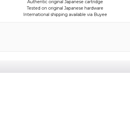
Authentic original Japanese cartridge
Tested on original Japanese hardware
International shipping available via Buyee