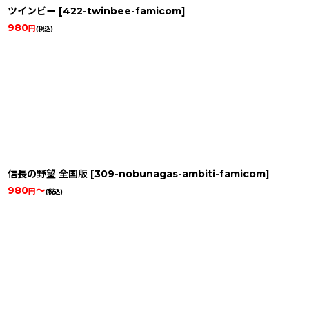
ツインビー
[
422-twinbee-famicom
]
980
円
(税込)
信長の野望 全国版
[
309-nobunagas-ambiti-famicom
]
980
～
円
(税込)