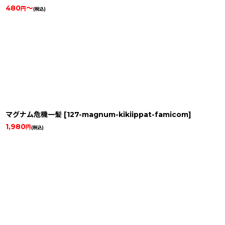
480
～
円
(税込)
マグナム危機一髪
[
127-magnum-kikiippat-famicom
]
1,980
円
(税込)