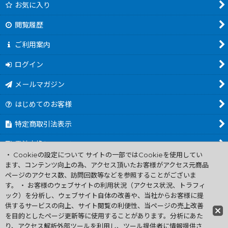
お気に入り
閲覧履歴
ご利用案内
ログイン
メールマガジン
はじめてのお客様
特定商取引法表示
電池交換について
・ Cookieの設定について サイトの一部ではCookieを使用してい
商品カテゴリ一覧
ます、コンテンツ向上の為、アクセス頂いたお客様がアクセス元商品
ページのアクセス数、訪問回数等などを参照することがございま
Worldwide Shipping Guide
す。 ・ お客様のウェブサイトの利用状況（アクセス状況、トラフィ
ック）を分析し、ウェブサイト自体の改善や、当社からお客様に提
供するサービスの向上、サイト閲覧の利便性、当ページの売上改善
ファミコン買取通販 中古 ディスクシステム 販売 ニンテンドウ64・
を目的としたページ更新等に使用することがあります。分析にあた
ゲーム買取 .電池交換
り、アクセス解析外部ツールを利用し、ツール提供者に情報提供さ