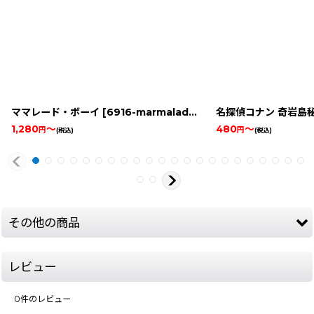
ママレード・ボーイ
[
6916-marmalade-boy-snes
名探偵コナン 奇岩島
]
1,280
～
480
～
円
円
(税込)
(税込)
その他の商品
レビュー
0
件のレビュー