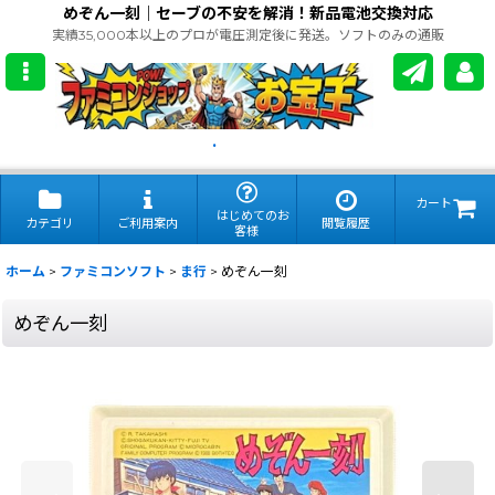
めぞん一刻｜セーブの不安を解消！新品電池交換対応
実績35,000本以上のプロが電圧測定後に発送。ソフトのみの通販
.
カート
はじめてのお
カテゴリ
ご利用案内
閲覧履歴
客様
ホーム
>
ファミコンソフト
>
ま行
>
めぞん一刻
めぞん一刻