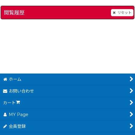
閲覧履歴
リセット
ダイナマイトバットマン
]
[
6852-dynamite-batman-famicom
]
19,800
円
(税込)
500
円
(税込)
ホーム
お問い合わせ
カート
MY Page
会員登録