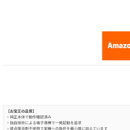
[PC-Engine / PCE] Mr. HELI no Daiboken / Battle Chopper
【お宝王の品質】
・純正本体で動作確認済み
・独自技術による端子清掃で一発起動を追求
・接点復活剤不使用で実機への負担を最小限に抑えています