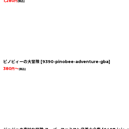
1,280
円
(税込)
ピノビィーの大冒険
[
9390-pinobee-adventure-gba
]
380
～
円
(税込)