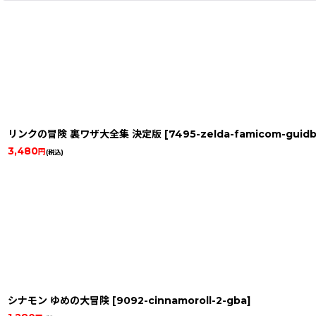
リンクの冒険 裏ワザ大全集 決定版
[
7495-zelda-famicom-guid
3,480
円
(税込)
シナモン ゆめの大冒険
[
9092-cinnamoroll-2-gba
]