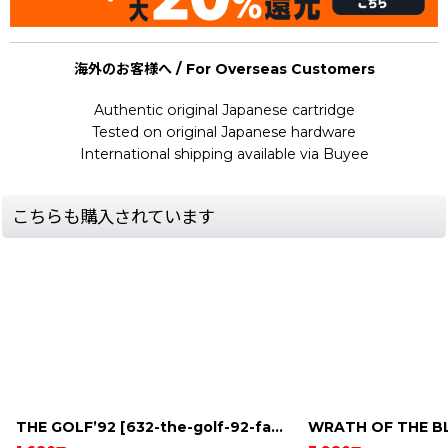
海外のお客様へ / For Overseas Customers
Authentic original Japanese cartridge
Tested on original Japanese hardware
International shipping available via Buyee
こちらも購入されています
THE GOLF’92
[
632-the-golf-92-famicom
WRATH OF THE B
]