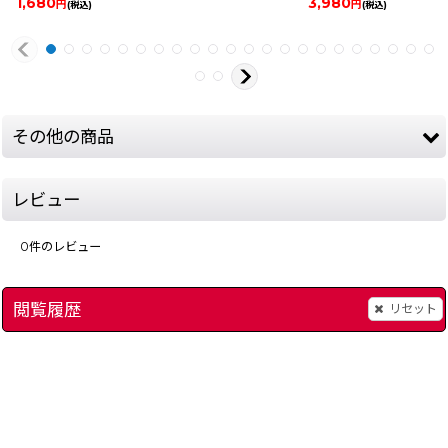
1,680
3,980
円
円
(税込)
(税込)
その他の商品
レビュー
0
件のレビュー
閲覧履歴
リセット
TOM&JERRY(トムとジェリー)
]
[
10342-tom-jerry-nes
ゾンビハンター
]
[
1059-
6,480
2,980
円
円
(税込)
(税込)