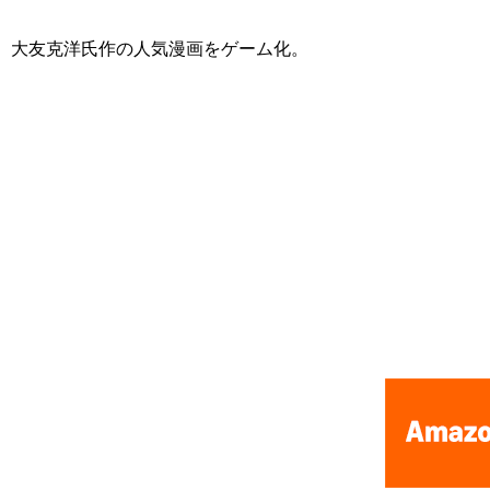
大友克洋氏作の人気漫画をゲーム化。
[Nintendo Famicom / NES] Akira