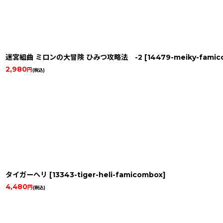
迷宮組曲 ミロンの大冒険 ひみつ攻略法 -2
[
14479-meiky-famic
2,980
円
(税込)
タイガーヘリ
[
13343-tiger-heli-famicombox
]
4,480
円
(税込)