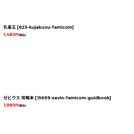
孔雀王
[
623-kujakuou-famicom
]
1,480
円
(税込)
ゼビウス 攻略本
[
15699-xevio-famicom-guidbook
]
1,980
円
(税込)