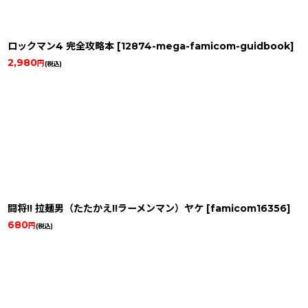
ロックマン4 完全攻略本
[
12874-mega-famicom-guidbook
]
2,980
円
(税込)
闘将!! 拉麺男（たたかえ!!ラーメンマン）ヤケ
[
famicom16356
]
680
円
(税込)