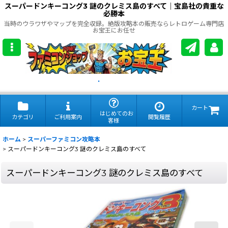
スーパードンキーコング3 謎のクレミス島のすべて｜宝島社の貴重な
必勝本
当時のウラワザやマップを完全収録。絶版攻略本の販売ならレトロゲーム専門店
お宝王にお任せ
.
カート
はじめてのお
カテゴリ
ご利用案内
閲覧履歴
客様
ホーム
>
スーパーファミコン攻略本
>
スーパードンキーコング3 謎のクレミス島のすべて
スーパードンキーコング3 謎のクレミス島のすべて