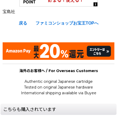
宝島社
戻る
ファミコンショップお宝王TOPへ
[Nintendo Super Famicom / SNES : Strategy Guide Book] ★
海外のお客様へ / For Overseas Customers
Authentic original Japanese cartridge
Tested on original Japanese hardware
International shipping available via Buyee
こちらも購入されています