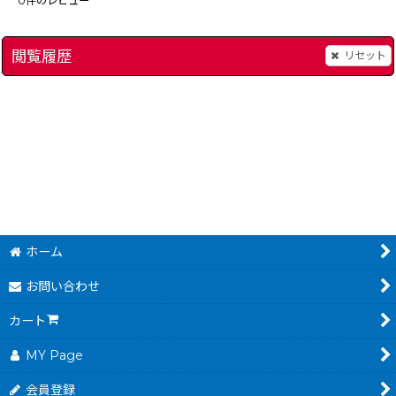
0
件のレビュー
閲覧履歴
リセット
[
13125-ff4-snes-guidebook
]
スーパードンキーコング3 謎のクレミス島のすべて -2
メタルマックス2 必
[
15415-
980
2,980
円
円
(税込)
(税込)
ホーム
お問い合わせ
カート
MY Page
会員登録