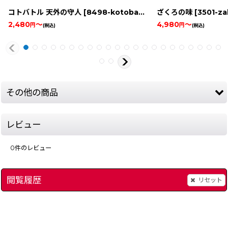
コトバトル 天外の守人
[
8498-kotobattle-gbc
ざくろの味
]
[
3501-za
2,480
～
4,980
～
円
円
(税込)
(税込)
その他の商品
レビュー
0
件のレビュー
閲覧履歴
リセット
ザ・モノポリーゲーム2
[
2273-supa-f1-circus-snes
[
2847-za-monopoly-gemu2-snes
]
MVPベースボール
]
[
15
1,480
円
(税込)