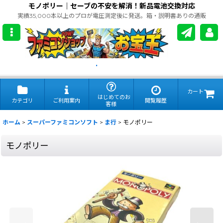
モノポリー｜セーブの不安を解消！新品電池交換対応
実績35,000本以上のプロが電圧測定後に発送。箱・説明書ありの通販
.
カート
はじめてのお
カテゴリ
ご利用案内
閲覧履歴
客様
ホーム
>
スーパーファミコンソフト
>
ま行
>
モノポリー
モノポリー