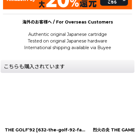
海外のお客様へ / For Overseas Customers
Authentic original Japanese cartridge
Tested on original Japanese hardware
International shipping available via Buyee
こちらも購入されています
THE GOLF’92
[
632-the-golf-92-famicom
烈火の炎 THE GAME
]