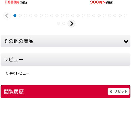
1,680
980
～
円
円
(税込)
(税込)
その他の商品
レビュー
0
件のレビュー
閲覧履歴
リセット
[
52-sd-gundam-gachapo-famicom
ラディア戦記 黎明篇
[
1191-radia-senki-famicom
]
ドナルドランド
]
[
379-