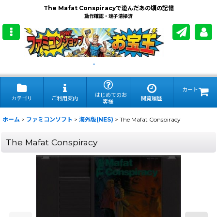
The Mafat Conspiracyで遊んだあの頃の記憶
動作確認・端子清掃済
.
カート
はじめてのお
カテゴリ
ご利用案内
閲覧履歴
客様
ホーム
>
ファミコンソフト
>
海外版(NES)
>
The Mafat Conspiracy
The Mafat Conspiracy