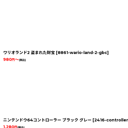
ワリオランド2 盗まれた財宝
[
8861-wario-land-2-gbc
]
980
～
円
(税込)
ニンテンドウ64コントローラー ブラック グレー
[
2416-controlle
1,280
円
(税込)