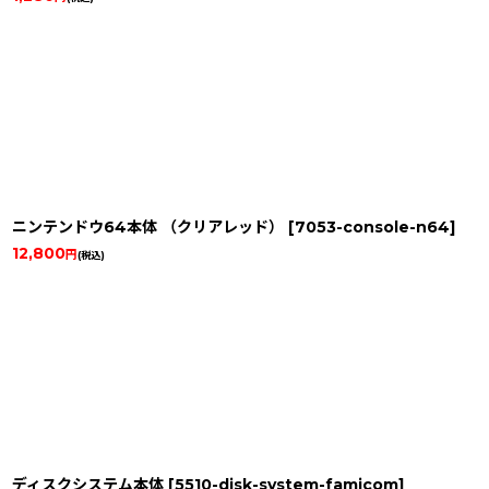
ニンテンドウ64本体 （クリアレッド）
[
7053-console-n64
]
12,800
円
(税込)
ディスクシステム本体
[
5510-disk-system-famicom
]