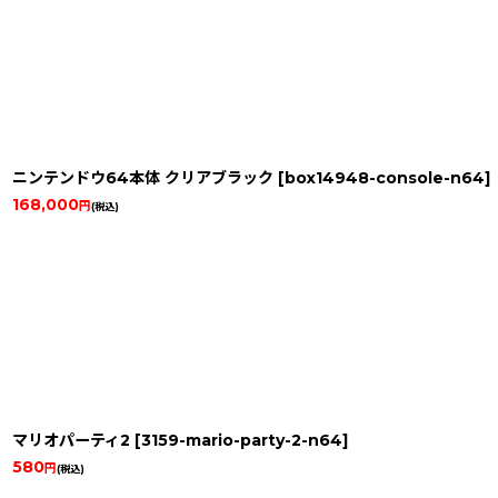
ニンテンドウ64本体 クリアブラック
[
box14948-console-n64
]
168,000
円
(税込)
マリオパーティ2
[
3159-mario-party-2-n64
]
580
円
(税込)