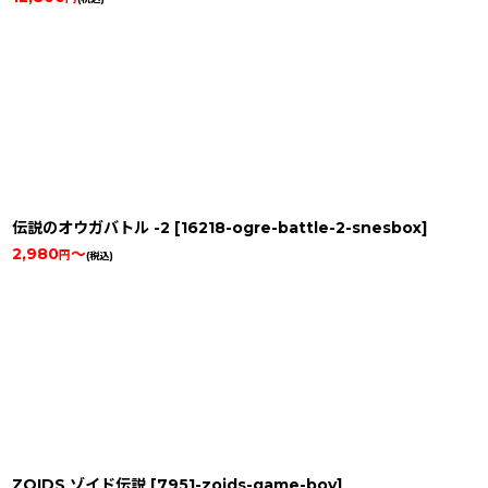
伝説のオウガバトル -2
[
16218-ogre-battle-2-snesbox
]
2,980
～
円
(税込)
ZOIDS ゾイド伝説
[
7951-zoids-game-boy
]