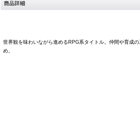
商品詳細
世界観を味わいながら進めるRPG系タイトル。仲間や育成
め。
[Nintendo 64 / N64] Zoor : Maju Tsukai Densetsu