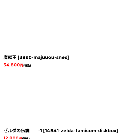
魔獣王
[
3890-majuuou-snes
]
34,800
円
(税込)
ゼルダの伝説 -1
[
14841-zelda-famicom-diskbox
]
12,800
円
(税込)