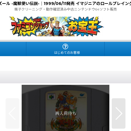
ズール -魔獣使い伝説-｜1999/06/11発売 イマジニアのロールプレイン
端子クリーニング・動作確認済み中古ニンテンドウ64ソフト販売
.
はじめてのお客様