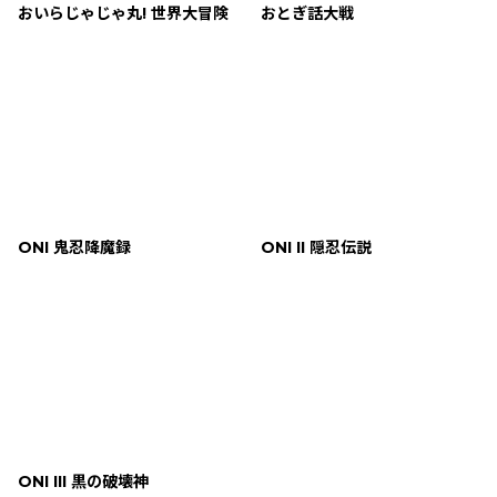
おいらじゃじゃ丸! 世界大冒険
おとぎ話大戦
ONI 鬼忍降魔録
ONI II 隠忍伝説
ONI III 黒の破壊神