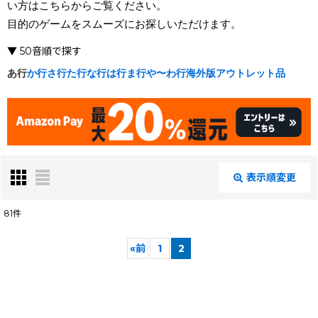
い方はこちらからご覧ください。
目的のゲームをスムーズにお探しいただけます。
▼ 50音順で探す
あ行
か行
さ行
た行
な行
は行
ま行
や〜わ行
海外版
アウトレット品
表示順変更
閉じる
81
件
表示数
:
«
前
1
2
在庫あり
絞り込む