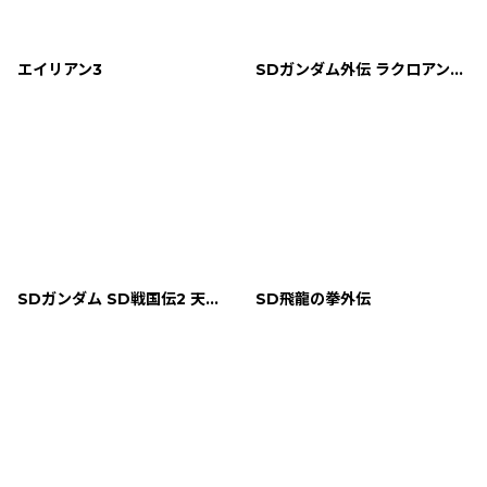
エイリアン3
SDガンダム外伝 ラクロアンヒーローズ
SDガンダム SD戦国伝2 天下統一編
SD飛龍の拳外伝