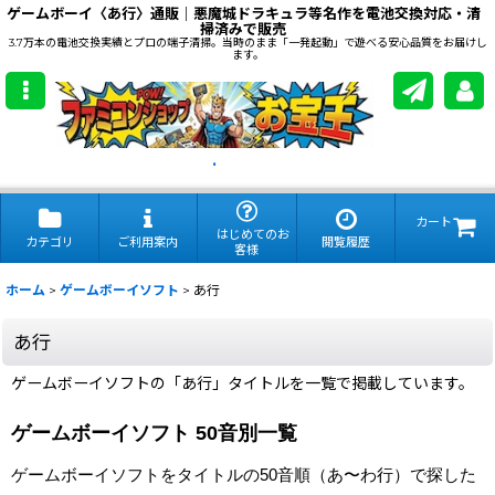
ゲームボーイ〈あ行〉通販｜悪魔城ドラキュラ等名作を電池交換対応・清
掃済みで販売
3.7万本の電池交換実績とプロの端子清掃。当時のまま「一発起動」で遊べる安心品質をお届けし
ます。
.
カート
はじめてのお
カテゴリ
ご利用案内
閲覧履歴
客様
ホーム
>
ゲームボーイソフト
>
あ行
あ行
ゲームボーイソフトの「あ行」タイトルを一覧で掲載しています。
ゲームボーイソフト 50音別一覧
ゲームボーイソフトをタイトルの50音順（あ〜わ行）で探した